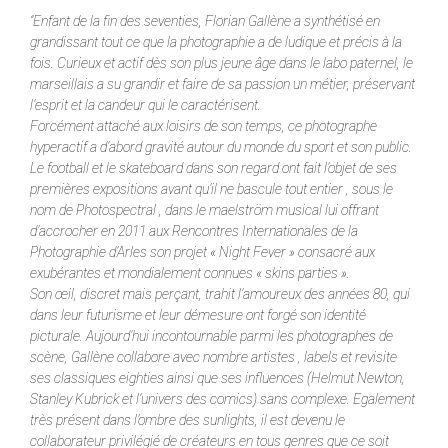
“Enfant de la fin des seventies, Florian Gallène a synthétisé en
grandissant tout ce que la photographie a de ludique et précis à la
fois. Curieux et actif dès son plus jeune âge dans le labo paternel, le
marseillais a su grandir et faire de sa passion un métier, préservant
l’esprit et la candeur qui le caractérisent.
Forcément attaché aux loisirs de son temps, ce photographe
hyperactif a d’abord gravité autour du monde du sport et son public.
Le football et le skateboard dans son regard ont fait l’objet de ses
premières expositions avant qu’il ne bascule tout entier , sous le
nom de Photospectral , dans le maelström musical lui offrant
d’accrocher en 2011 aux Rencontres Internationales de la
Photographie d’Arles son projet « Night Fever » consacré aux
exubérantes et mondialement connues « skins parties ».
Son œil, discret mais perçant, trahit l’amoureux des années 80, qui
dans leur futurisme et leur démesure ont forgé son identité
picturale. Aujourd’hui incontournable parmi les photographes de
scène, Gallène collabore avec nombre artistes , labels et revisite
ses classiques eighties ainsi que ses influences (Helmut Newton,
Stanley Kubrick et l’univers des comics) sans complexe. Egalement
très présent dans l’ombre des sunlights, il est devenu le
collaborateur privilégié de créateurs en tous genres que ce soit