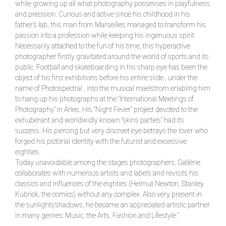
while growing up all what photography possesses in playfulness
and precision. Curious and active since his childhood in his
father’s lab, this man from Marseilles managed to transform his
passion into a profession while keeping his ingenuous spirit.
Necessarily attached to the fun of his time, this hyperactive
photographer firstly gravitated around the world of sports and its
public. Football and skateboarding in his sharp eye has been the
object of his first exhibitions before his entire slide , under the
name of Photospectral , into the musical maelstrom enabling him
to hang up his photographs at the “International Meetings of
Photography” in Arles. His “Night Fever” project devoted to the
exhuberant and worldwidly known “skins parties” had its
success. His piercing but very discreet eye betrays the lover who
forged his pictorial identity with the futurist and excessive
eighties.
Today unavoidable among the stages photographers, Gallène
collaborates with numerous artists and labels and revisits his
classics and influences of the eighties (Helmut Newton, Stanley
Kubrick, the comics) without any complex. Also very present in
the sunlights’shadows, he became an appreciated artistic partner
in many genres: Music, the Arts, Fashion and Lifestyle.”