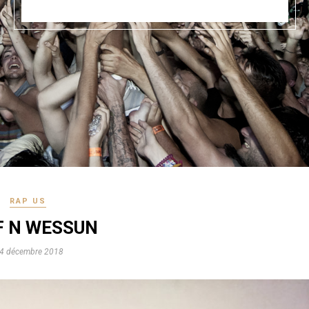
RAP US
F N WESSUN
4 décembre 2018